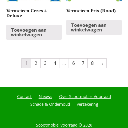
Vermeiren Ceres 4
Vermeiren Eris (Rood)
Deluxe
Toevoegen aan
winkelwagen
Toevoegen aan
winkelwagen
1
2
3
4
…
6
7
8
→
Contact
Nieuws
Over Scootmobiel Voorraad
Schade & Onderhoud
verzekering
Scootmobiel voorraad
© 2026