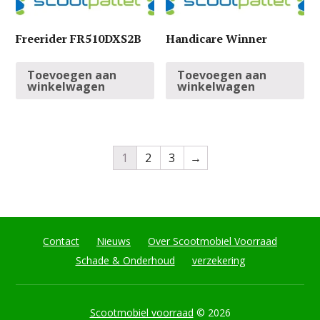
Freerider FR510DXS2B
Handicare Winner
Toevoegen aan
Toevoegen aan
winkelwagen
winkelwagen
1
2
3
→
Contact
Nieuws
Over Scootmobiel Voorraad
Schade & Onderhoud
verzekering
Scootmobiel voorraad
© 2026