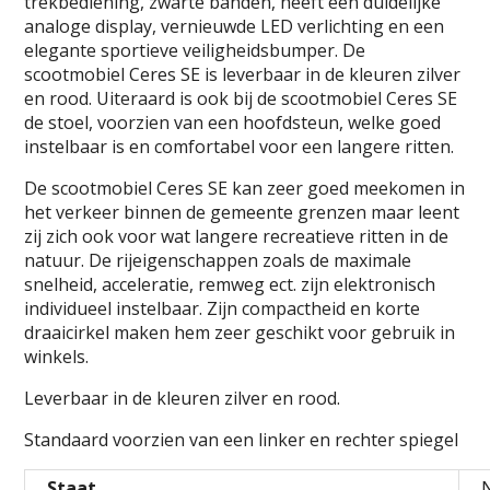
trekbediening, zwarte banden, heeft een duidelijke
u
u
w
w
analoge display, vernieuwde LED verlichting en een
v
v
elegante sportieve veiligheidsbumper. De
e
e
n
n
scootmobiel Ceres SE is leverbaar in de kleuren zilver
s
s
t
t
en rood. Uiteraard is ook bij de scootmobiel Ceres SE
e
e
r
r
de stoel, voorzien van een hoofdsteun, welke goed
g
g
e
e
instelbaar is en comfortabel voor een langere ritten.
o
o
p
p
e
e
De scootmobiel Ceres SE kan zeer goed meekomen in
n
n
d
d
het verkeer binnen de gemeente grenzen maar leent
)
)
zij zich ook voor wat langere recreatieve ritten in de
natuur. De rijeigenschappen zoals de maximale
snelheid, acceleratie, remweg ect. zijn elektronisch
individueel instelbaar. Zijn compactheid en korte
draaicirkel maken hem zeer geschikt voor gebruik in
winkels.
Leverbaar in de kleuren zilver en rood.
Standaard voorzien van een linker en rechter spiegel
Staat