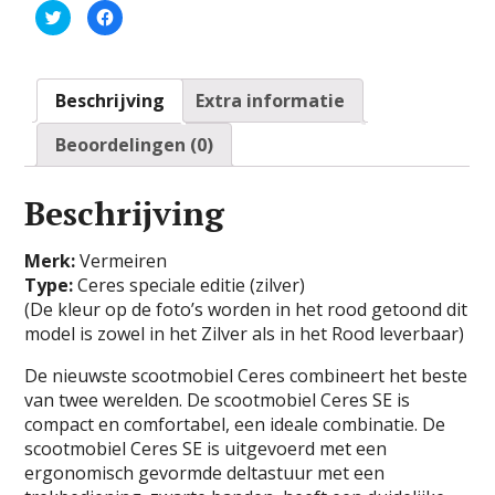
K
K
l
l
i
i
k
k
o
o
m
m
t
t
Beschrijving
Extra informatie
e
e
d
d
e
e
Beoordelingen (0)
l
l
e
e
n
n
m
o
e
p
Beschrijving
t
F
T
a
w
c
i
e
Merk:
Vermeiren
t
b
t
o
Type:
Ceres speciale editie (zilver)
e
o
r
k
(De kleur op de foto’s worden in het rood getoond dit
(
(
model is zowel in het Zilver als in het Rood leverbaar)
W
W
o
o
r
r
d
d
De nieuwste scootmobiel Ceres combineert het beste
t
t
van twee werelden. De scootmobiel Ceres SE is
i
i
n
n
compact en comfortabel, een ideale combinatie. De
e
e
e
e
scootmobiel Ceres SE is uitgevoerd met een
n
n
n
n
ergonomisch gevormde deltastuur met een
i
i
e
e