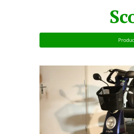
Sc
Produc