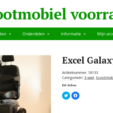
ootmobiel voorr
ten
Onderdelen
Informatie
Mijn ac
Excel Galax
Artikelnummer:
18133
Categorieën:
3-wiel
,
Scootmob
Dit delen:
K
K
l
l
i
i
k
k
o
o
m
m
t
t