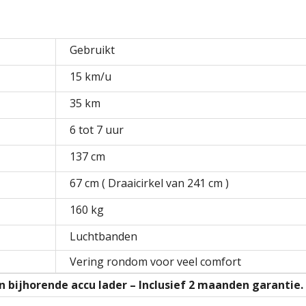
e
e
r
r
g
g
e
e
o
o
p
p
Gebruikt
e
e
n
n
d
d
15 km/u
)
)
35 km
6 tot 7 uur
137 cm
67 cm ( Draaicirkel van 241 cm )
160 kg
Luchtbanden
Vering rondom voor veel comfort
bijhorende accu lader – Inclusief 2 maanden garantie.