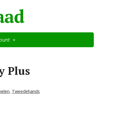
aad
count
y Plus
ielen
,
Tweedehands