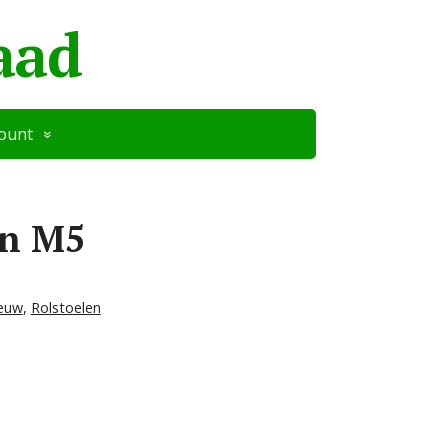
aad
count
on M5
euw
,
Rolstoelen