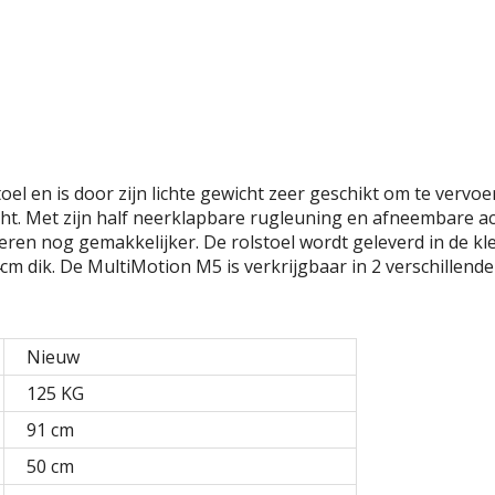
e
e
r
r
g
g
e
e
o
o
p
p
e
e
n
n
d
d
)
)
l en is door zijn lichte gewicht zeer geschikt om te vervoer
cht. Met zijn half neerklapbare rugleuning en afneembare a
eren nog gemakkelijker. De rolstoel wordt geleverd in de kle
dik. De MultiMotion M5 is verkrijgbaar in 2 verschillende 
Nieuw
125 KG
91 cm
50 cm