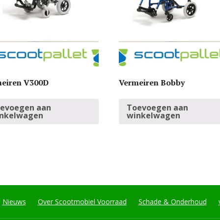
eiren V300D
Vermeiren Bobby
evoegen aan
Toevoegen aan
nkelwagen
winkelwagen
Nieuws
Over Scootmobiel Voorraad
Schade & Onderhoud