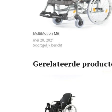
MultiMotion M6
mei 20, 2021
Soortgelijk bericht
Gerelateerde produc