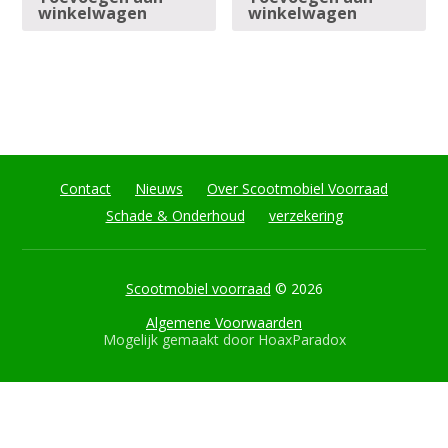
winkelwagen
winkelwagen
Contact
Nieuws
Over Scootmobiel Voorraad
Schade & Onderhoud
verzekering
Scootmobiel voorraad
© 2026
Algemene Voorwaarden
Mogelijk gemaakt door
HoaxParadox