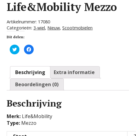
Life&Mobility Mezzo
Artikelnummer:
17080
Categorieën:
3-wiel
,
Nieuw
,
Scootmobielen
Dit delen:
K
K
l
l
i
i
k
k
o
o
m
m
t
t
Beschrijving
Extra informatie
e
e
d
d
e
e
Beoordelingen (0)
l
l
e
e
n
n
m
o
e
p
Beschrijving
t
F
T
a
w
c
i
e
Merk:
Life&Mobility
t
b
t
o
Type:
Mezzo
e
o
r
k
(
(
W
W